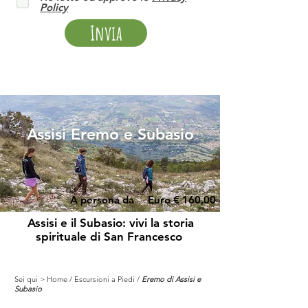
Policy
Invia
Assisi Eremo e Subasio
A persona da Euro € 160,00
Assisi e il Subasio: vivi la storia
spirituale di San Francesco
Sei qui >
Home
/
Escursioni a Piedi
/
Eremo di Assisi e
Subasio