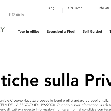
Blog
Chi Siamo
Info Utili
LY
Tour in eBike
Escursioni a Piedi
Self Guided
itiche sulla Pri
niele Ciccone rispetta e segue le leggi e gli standard europei e italiani 
 DELLA PRIVACY (DL 196/2003). Quando ci invii informazioni su di te
ziendali, tuttavia queste informazioni non saranno mai condivise con terz