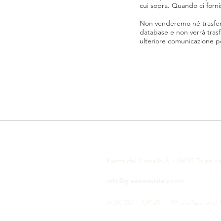
cui sopra. Quando ci fornis
Non venderemo né trasferir
database e non verrà trasf
ulteriore comunicazione p
CONTATTACI
Piazza del Castello 5, - 06031 Torre d
info@greenwaysitaly.com
(+39) 347 7709129 - WhatsApp and