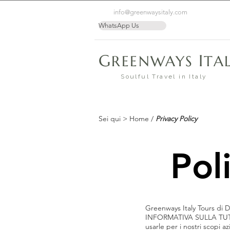
info@greenwaysitaly.com
WhatsApp Us
G
I
REENWAYS
TA
Soulful Travel in Italy
Sei qui >
Home
/
Privacy Policy
Pol
Greenways Italy Tours di Da
INFORMATIVA SULLA TUTELA
usarle per i nostri scopi a