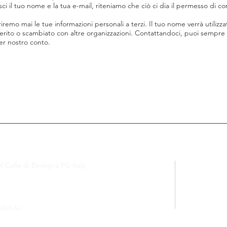
ci il tuo nome e la tua e-mail, riteniamo che ciò ci dia il permesso di co
emo mai le tue informazioni personali a terzi. Il tuo nome verrà utilizza
erito o scambiato con altre organizzazioni. Contattandoci, puoi sempre r
er nostro conto.
el Colle di Bevagna PG Italy
 Mobile