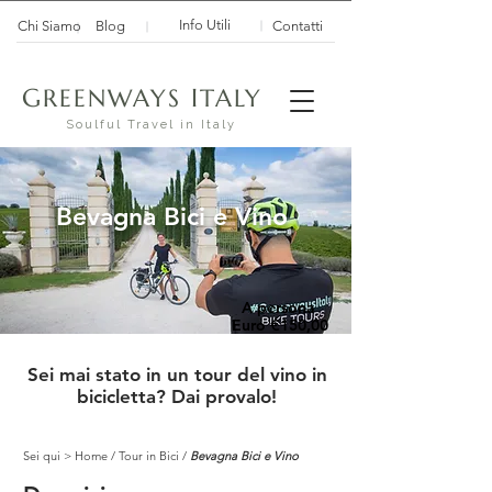
Info Utili
Chi Siamo
Blog
Contatti
G
I
REENWAYS
TALY
Soulful Travel in Italy
Bevagna Bici e Vino
A persona
Euro €150,00
Sei mai stato in un tour del vino in
bicicletta? Dai provalo!
Sei qui >
Home
/
Tour in Bici
/
Bevagna Bici e Vino