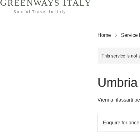
G
I
REENWAYS
TALY
Soulful Travel in Italy
Home
Service l
This service is not 
Umbria
Vieni a rilassarti p
Enquire
for
Enquire for price
price