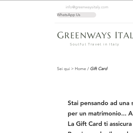
info@greenwaysitaly.com
WhatsApp Us
G
I
REENWAYS
TA
Soulful Travel in Italy
Sei qui >
Home
/
Gift Card
Stai pensando ad una s
per un matrimonio... Al
La Gift Card ti assicur