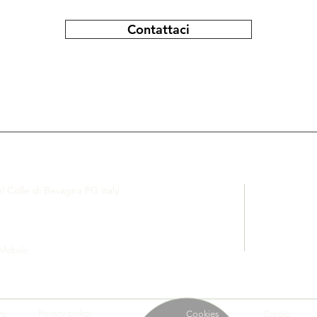
Contattaci
el Colle di Bevagna PG Italy
 Mobile
ni
Privacy policy
Cookies
Crediti