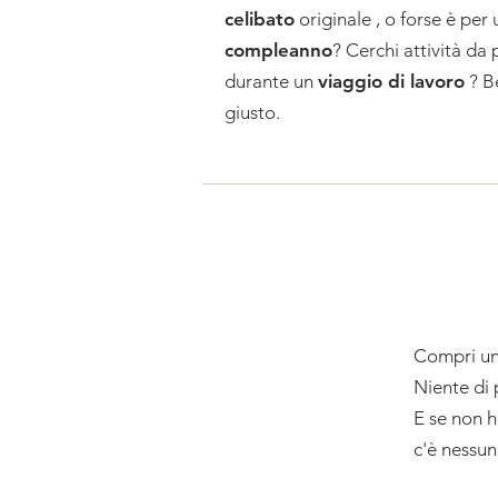
celibato
originale
, o forse è per 
compleanno
? Cerchi attività da 
durante un
viaggio di lavoro
? B
giusto.
Compri un 
Niente di 
E se non h
c'è nessun