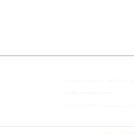
CONTATTACI
Piazza del Castello 5, - 06031 Torre d
info@greenwaysitaly.com
(+39) 347 7709129 - WhatsApp and
Termini e condizio